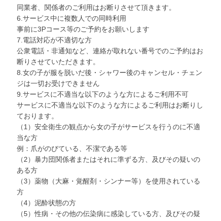
同業者、関係者のご利用はお断りさせて頂きます。
6.サービス中に複数人での同時利用
事前に3Pコース等のご予約をお願いします
7.電話対応が不適切な方
公衆電話・非通知など、連絡が取れない番号でのご予約はお
断りさせていただきます。
8.女の子が服を脱いだ後・シャワー後のキャンセル・チェン
ジは一切お受けできません
9.サービスに不適当な以下のような方によるご利用不可
サービスに不適当な以下のような方によるご利用はお断りし
ております。
（1）安全衛生の観点から女の子がサービスを行うのに不適
当な方
例：爪がのびている、不潔である等
（2）暴力団関係者またはそれに準ずる方、及びその疑いの
ある方
（3）薬物（大麻・覚醒剤・シンナー等）を使用されている
方
（4）泥酔状態の方
（5）性病・その他の伝染病に感染している方、及びその疑