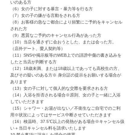
いのある方
（6）女の子に対する暴言・暴力等を行る方
（7）女の子の嫌がる言動をされる方
（8）お客様の急なご都合により頻繁にご予約をキャンセル
された方
（9）悪質なご予約のキャンセル行為があった方
（10）当店を通さずに会おうとした、または会った方。
（店外デート、愛人契約等）
（11）SNSや掲示板等のWEB上での誹謗中傷の書き込みを
したと当店が判断する方
（12）18歳未満、または18歳以上であっても高校生の方、
及びその疑いのある方※ 身分証の提示をお願いする場合が
あります
（13）女の子に対して個人的な交際を要求される方
（14）入浴を拒否される場合※原則、女の子と一緒に入浴
していただきます
（15）シャワー・お湯が出ない／不衛生なご自宅でのご利
用※状況によってはサービス中断させていただきます
（16）検温時、37.5℃以上の発熱がある場合※キャンセル扱
い＋当日キャンセル料を請求いたします
10.禁止事項に該当した場合の措置