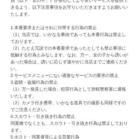
員（以下「女の子」）が安心してより良いサービスを提供で
きるよう、以下注意事項をお守りいただきますようお願いい
たします。
1.本番要求またはそれに付帯する行為の禁止
（1）当店では、いかなる事由であっても本番行為は禁止し
ております。
（2）たとえ冗談での本番要求であったとしても禁止事項に
抵触する行為とみなします。なお、万一、女の子から誘いが
あった場合は、誘いに応じず速やかに当店までご連絡くださ
い。
2.サービスメニューにない過激なサービスの要求の禁止
3.盗聴・盗撮行為の禁止
（1）万一発見した場合、犯罪行為として所轄警察署に通報
いたします。
（2）カメラ付き携帯、いかなる道具での撮影も同様ですの
でご注意ください。
4.スカウト・引き抜き行為の禁止
同業種でなくとも、スカウト・引き抜き行為は禁止しており
ます。
5.ホスト・同業者等による営業行為